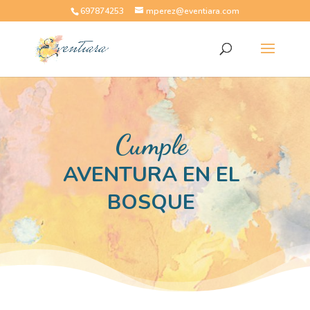
697874253
mperez@eventiara.com
Cumple
AVENTURA EN EL
BOSQUE