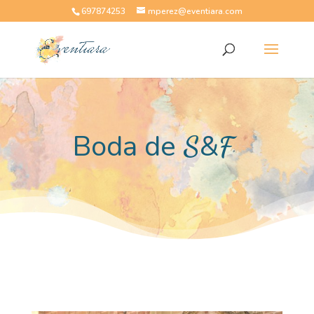
697874253
mperez@eventiara.com
Boda de
&
S
F