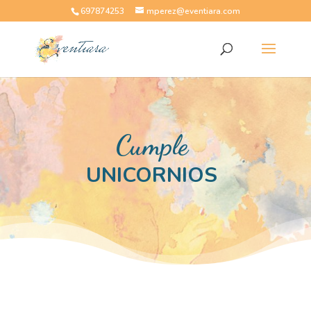
697874253
mperez@eventiara.com
Cumple
UNICORNIOS