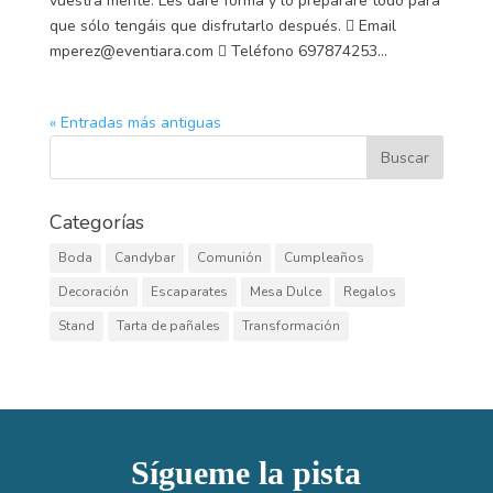
vuestra mente. Les daré forma y lo prepararé todo para
que sólo tengáis que disfrutarlo después.  Email
mperez@eventiara.com  Teléfono 697874253...
« Entradas más antiguas
Categorías
Boda
Candybar
Comunión
Cumpleaños
Decoración
Escaparates
Mesa Dulce
Regalos
Stand
Tarta de pañales
Transformación
Sígueme la pista