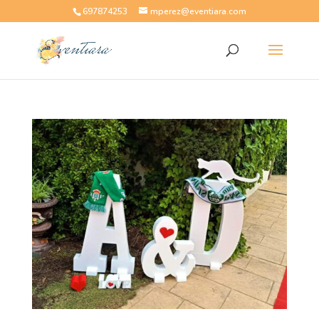
697874253
mperez@eventiara.com