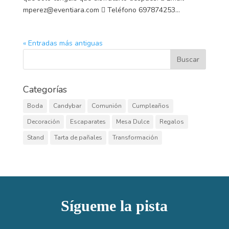
mperez@eventiara.com  Teléfono 697874253...
« Entradas más antiguas
Categorías
Boda
Candybar
Comunión
Cumpleaños
Decoración
Escaparates
Mesa Dulce
Regalos
Stand
Tarta de pañales
Transformación
Sígueme la pista