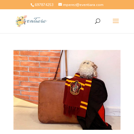
697874253
mperez@eventiara.com